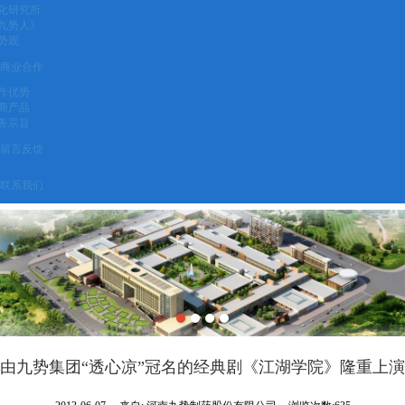
化研究所
九势人》
势观
商业合作
作优势
商产品
务宗旨
留言反馈
联系我们
由九势集团“透心凉”冠名的经典剧《江湖学院》隆重上