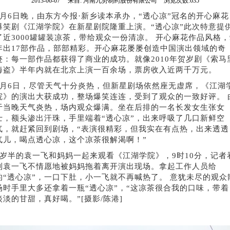
2013-06-07
来自:
河南九势制药股份有限公司
浏览次数:635
6月6日晚，由东方今报·新乡读本承办，“透心凉”冠名的开心麻花
爆笑剧《江湖学院》在新星剧院隆重上演。“透心凉”此次特意提
了近3000罐罐装凉茶，带给观众一份清凉。 开心麻花作品风格，
年出17部作品，部部精彩。开心麻花屡屡创造中国演出领域的奇
迹：每一部作品都获得了商业的成功。就像2010年贺岁剧《索马
海盗》半年内就在北京上演一百余场，票房收入近两千万元。
6月6日，尽管天气十分炎热，但新星剧场依然座无虚席，《江湖
院》的演出大获成功，整场爆笑连连，受到了观众的一致好评。 
于当晚天气炎热，场内观众爆满。坐在后排的一名长发女生张女
士，额头渗出汗珠，手里端着“透心凉”，出来呼吸了几口新鲜空
气，就赶紧回到剧场，“表演很精彩，但我实在有点热，出来透透
气儿，喝点透心凉，这个凉茶很解渴啊！”
6岁半的袁一飞和妈妈一起来观看《江湖学院》，9时10分，记者
到袁一飞不情愿地被妈妈拖着离开演出现场。拿起工作人员给
的“透心凉”，一口下肚，小一飞就不再喊热了。 意犹未尽的观众
场时手里大多还拿着一瓶“透心凉”，“这凉茶很合我的口味，带着
淡淡的甘甜，真好喝。”[摄影/陈港]