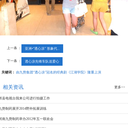
上一条 ：
亚洲•“透心凉” 形象代...
下一条 ：
透心凉先锋车队送爱心
关键词：
由九势集团“透心凉”冠名的经典剧《江湖学院》隆重上演
相关资讯
更多>>
辉县电视台我来公司进行拍摄工作
九势制药展开2014野外拓展训练
河南九势制药举办2012年五一联欢会