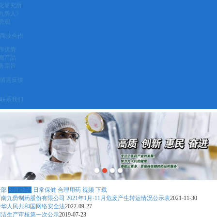
化研究所
九势人》
势观
商业合作
作优势
商产品
务宗旨
留言反馈
联系我们
全部
新闻动态
日常保健
合理用药
视频
下载
南九势制药股份有限公司 2021年1月-11月危废产生转运情况公示表
2021-11-30
中华人民共和国网络安全法
2022-09-27
清洁生产审核第一次公示
2019-07-23