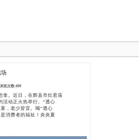
现场
浏览次数:499
您拿。近日，在辉县市灶君庙
的活动正火热举行。“透心
寡，老少皆宜。喝“透心
缘是消费者的福祉！炎炎夏