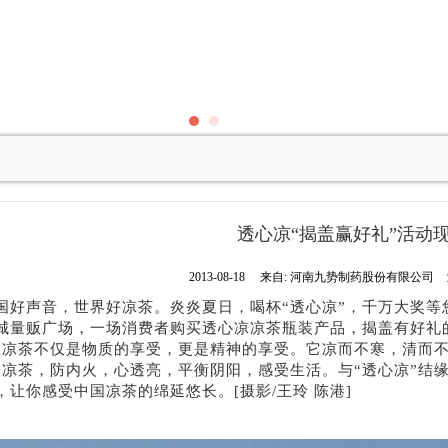
透心凉“揭盖赢好礼”活动
2013-08-18
来自:
河南九势制药股份有限公司
国好声音，世界好凉茶。炎炎夏日，喝杯“透心凉”，千万大奖等
城量贩广场，一场消费者购买透心凉凉茶瓶装产品，揭盖有好礼
”凉茶不仅是物质的享受，更是精神的享受。它凉而不寒，清而不
”凉茶，防内火，心透亮，平衡阴阳，感受生活。与“透心凉”结
，让你感受中国凉茶的绵延悠长。[摄影/王玲 陈港]