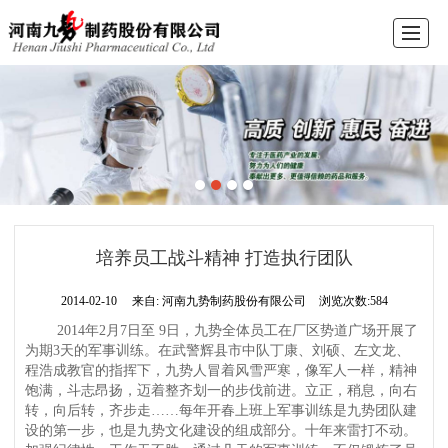
首页
公司介绍
新闻中心
产品展示
企业文化
商业合作
留言反馈
联系我们
培养员工战斗精神 打造执行团队
2014-02-10
来自:
河南九势制药股份有限公司
浏览次数:584
2014年2月7日至 9日，九势全体员工在厂区势道广场开展了
为期3天的军事训练。在武警辉县市中队丁康、刘硕、左文龙、
程浩成教官的指挥下，九势人冒着风雪严寒，像军人一样，精神
饱满，斗志昂扬，迈着整齐划一的步伐前进。立正，稍息，向右
转，向后转，齐步走……每年开春上班上军事训练是九势团队建
设的第一步，也是九势文化建设的组成部分。十年来雷打不动。